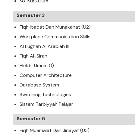
Ko-Kurikulum
Semester 3
Fiqh Ibadat Dan Munakahat (U2)
Workplace Communication Skills
Al Lughah Al Arabiah III
Fiqh Al-Sirah
Elektif Umum (1)
Computer Architecture
Database System
Switching Technologies
Sistem Tarbiyyah Pelajar
Semester 5
Fiqh Muamalat Dan Jinayat (U3)