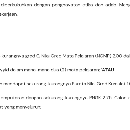
 diperkukuhkan dengan penghayatan etika dan adab. Mengha
ekerjaan.
kurangnya gred C, Nilai Gred Mata Pelajaran (NGMP) 2.00 da
yid dalam mana-mana dua (2) mata pelajaran; ‘
ATAU
an mendapat sekurang-kurangnya Purata Nilai Gred Kumulatif
omputeran dengan sekurang-kurangnya PNGK 2.75. Calon de
at yang menyeluruh;