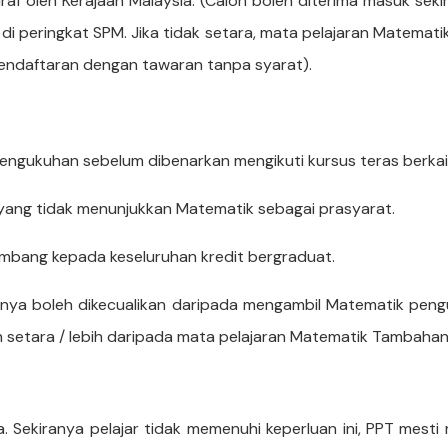
ktiraf oleh Kerajaan Malaysia. (Calon boleh diterima masuk 
di peringkat SPM. Jika tidak setara, mata pelajaran Matemat
ndaftaran dengan tawaran tanpa syarat).
 pengukuhan sebelum dibenarkan mengikuti kursus teras berkai
ang tidak menunjukkan Matematik sebagai prasyarat.
bang kepada keseluruhan kredit bergraduat.
gannya boleh dikecualikan daripada mengambil Matematik pe
 setara / lebih daripada mata pelajaran Matematik Tambaha
. Sekiranya pelajar tidak memenuhi keperluan ini, PPT mes