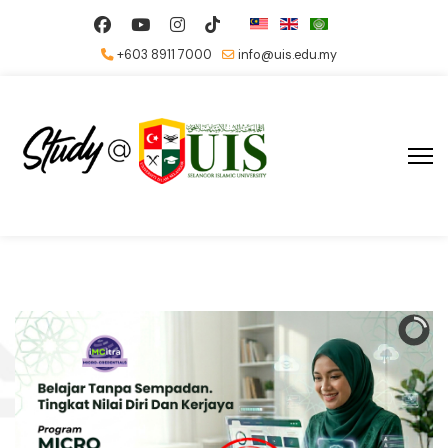
+603 8911 7000
info@uis.edu.my